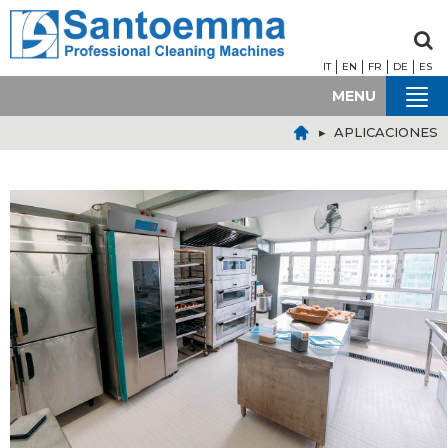
IT
EN
FR
DE
ES
MENU
▸ APLICACIONES