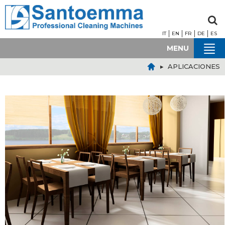
IT
EN
FR
DE
ES
MENU
▸ APLICACIONES