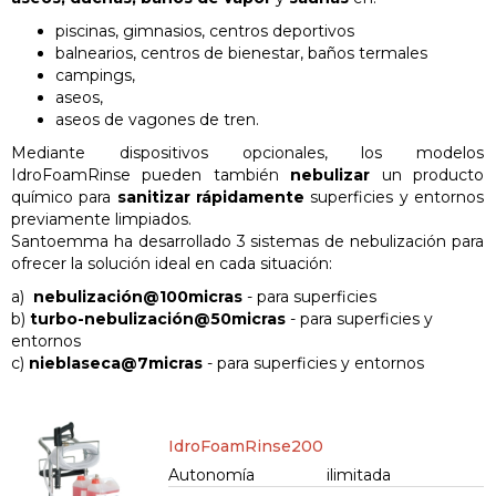
piscinas, gimnasios, centros deportivos
balnearios, centros de bienestar, baños termales
campings,
aseos,
aseos de vagones de tren.
Mediante dispositivos opcionales, los modelos
IdroFoamRinse pueden también
nebulizar
un producto
químico para
sanitizar
rápidamente
superficies y entornos
previamente limpiados.
Santoemma ha desarrollado 3 sistemas de nebulización para
ofrecer la solución ideal en cada situación:
a)
nebulización@100micras
- para superficies
b)
turbo-nebulización@50micras
- para superficies y
entornos
c)
nieblaseca@7micras
- para superficies y entornos
IdroFoamRinse200
Autonomía
ilimitada