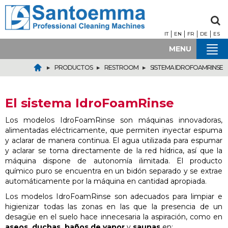
IT
EN
FR
DE
ES
MENU
▸
▸
▸
PRODUCTOS
RESTROOM
SISTEMA IDROFOAMRINSE
El sistema IdroFoamRinse
Los modelos IdroFoamRinse son máquinas innovadoras,
alimentadas eléctricamente, que permiten inyectar espuma
y aclarar de manera continua. El agua utilizada para espumar
y aclarar se toma directamente de la red hídrica, así que la
máquina dispone de autonomía ilimitada. El producto
químico puro se encuentra en un bidón separado y se extrae
automáticamente por la máquina en cantidad apropiada.
Los modelos IdroFoamRinse son adecuados para limpiar e
higienizar todas las zonas en las que la presencia de un
desagüe en el suelo hace innecesaria la aspiración, como en
aseos, duchas, baños de vapor
y
saunas
en: