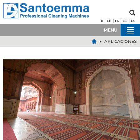
IT
EN
FR
DE
ES
MENU
▸ APLICACIONES