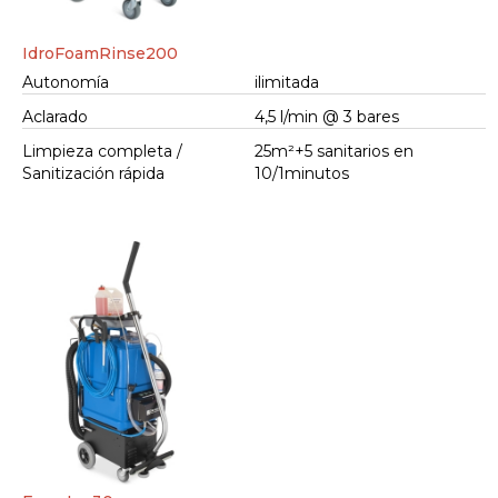
IdroFoamRinse200
Autonomía
ilimitada
Aclarado
4,5 l/min @ 3 bares
Limpieza completa /
25m²+5 sanitarios en
Sanitización rápida
10/1minutos