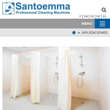
IT
EN
FR
DE
ES
MENU
▸ APLICACIONES