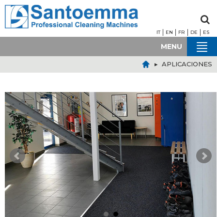
IT
EN
FR
DE
ES
MENU
▸ APLICACIONES