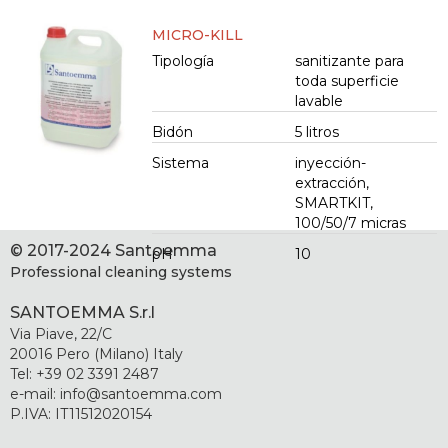
MICRO-KILL
Tipología
sanitizante para
toda superficie
lavable
Bidón
5 litros
Sistema
inyección-
extracción,
SMARTKIT,
100/50/7 micras
© 2017-2024 Santoemma
pH
10
Professional cleaning systems
SANTOEMMA S.r.l
Via Piave, 22/C
20016 Pero (Milano) Italy
Tel: +39 02 3391 2487
e-mail: info@santoemma.com
P.IVA: IT11512020154