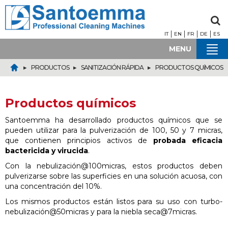
IT
EN
FR
DE
ES
MENU
▸
▸
▸
PRODUCTOS
SANITIZACIÓN RÁPIDA
PRODUCTOS QUíMICOS
Productos químicos
Santoemma ha desarrollado productos químicos que se
pueden utilizar para la pulverización de 100, 50 y 7 micras,
que contienen principios activos de
probada eficacia
bactericida y virucida
.
Con la nebulización@100micras, estos productos deben
pulverizarse sobre las superficies en una solución acuosa, con
una concentración del 10%.
Los mismos productos están listos para su uso con turbo-
nebulización@50micras y para la niebla seca@7micras.