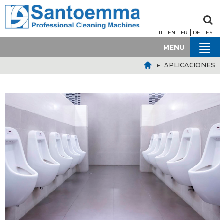
IT
EN
FR
DE
ES
MENU
▸ APLICACIONES