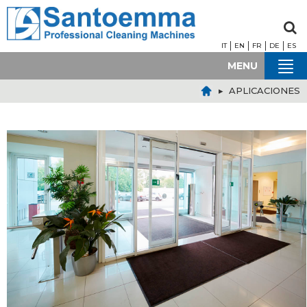
IT
EN
FR
DE
ES
MENU
▸ APLICACIONES