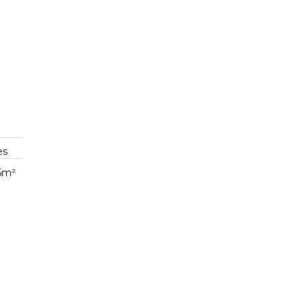
res
25m²
s