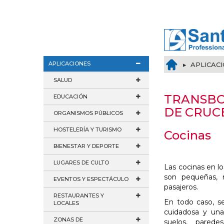
APLICACIONES
▸ APLICAC
SALUD
TRANSBO
EDUCACIÓN
DE CRUC
ORGANISMOS PÚBLICOS
HOSTELERÍA Y TURISMO
Cocinas
BIENESTAR Y DEPORTE
LUGARES DE CULTO
Las cocinas en l
son pequeñas,
EVENTOS Y ESPECTÁCULO
pasajeros.
RESTAURANTES Y
En todo caso, s
LOCALES
cuidadosa y una 
ZONAS DE
suelos, parede