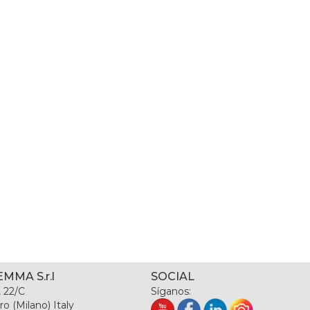
MMA S.r.l
SOCIAL
, 22/C
Síganos:
o (Milano) Italy