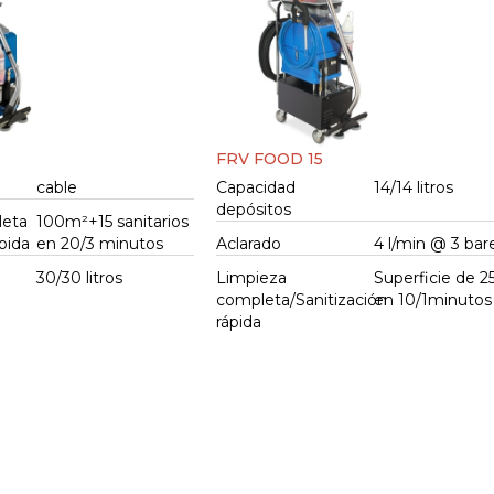
FRV FOOD 15
cable
Capacidad
14/14 litros
depósitos
leta
100m²+15 sanitarios
ápida
en 20/3 minutos
Aclarado
4 l/min @ 3 ba
30/30 litros
Limpieza
Superficie de 
completa/Sanitización
en 10/1minuto
rápida