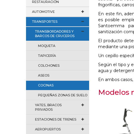
RESTAURACIÓN
frigoríficas, carr
AUTOMOTIVE
En este fin, ade
es posible empl
TRANSPORTES
Santoemma par
sanitización com
TRANSBORDADORES Y
BARCOS DE CRUCEROS
El producto deter
MOQUETA
mediante una pis
Un cepillo especí
TAPICERÍA
Según el tipo y 
COLCHONES
agua y detergent
ASEOS
En ambos casos, 
COCINAS
Modelos 
PEQUEÑAS ZONAS DE SUELO
YATES, BRACOS
PRIVADOS
ESTACIONES DE TRENES
AEROPUERTOS