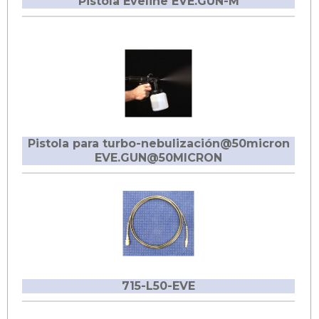
Pistola Eveline EVE.GUN-M
Pistola para turbo-nebulización@50micron
EVE.GUN@50MICRON
715-L50-EVE