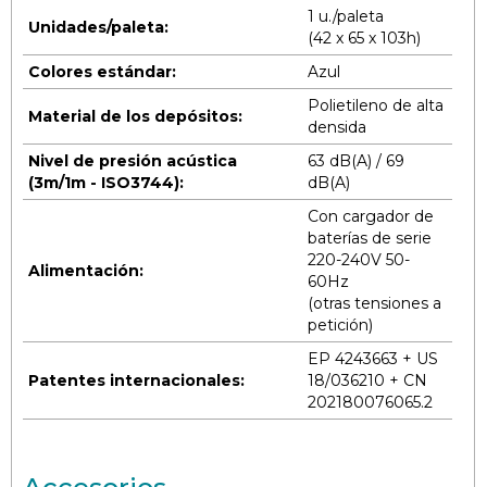
1 u./paleta
Unidades/paleta:
(42 x 65 x 103h)
Colores estándar:
Azul
Polietileno de alta
Material de los depósitos:
densida
Nivel de presión acústica
63 dB(A) / 69
(3m/1m
- ISO3744):
dB(A)
Con cargador de
baterías de serie
220-240V 50-
Alimentación:
60Hz
(otras tensiones a
petición)
EP 4243663 + US
Patentes internacionales:
18/036210 + CN
202180076065.2