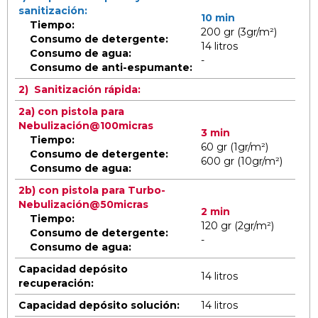
sanitiz
aci
ó
n
:
10 min
Tiempo:
200 gr (3gr/m²)
Consumo de detergente
:
14 litros
Consumo de agua:
-
Consumo de anti-espumante:
2) Sanitización rápida:
2a) con pistola para
Nebulizaci
ó
n@100micras
3 min
Tiempo:
60 gr (1gr/m²)
Consumo de detergente
:
600 gr (10gr/m²)
Consumo de agua:
2b)
con pistola para
Turbo-
Nebuliz
aci
ó
n
@50micras
2 min
Tiempo:
120 gr (2gr/m²)
Consumo de detergente
:
-
Consumo de agua:
Capacidad depósito
14 litros
recuperación:
Capacidad depósito solución:
14 litros