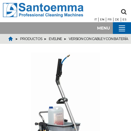
IT
EN
FR
DE
ES
MENU
▸
▸
▸
PRODUCTOS
EVELINE
VERSION CON CABLE Y CON BATERÍA