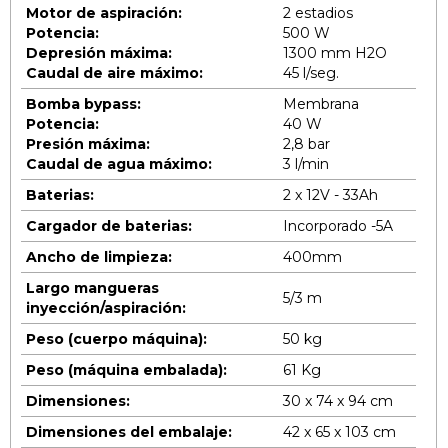
Motor de aspiración:
2 estadios
Potencia:
500 W
Depresión máxima:
1300 mm H2O
Caudal de aire máximo:
45 l/seg.
Bomba bypass:
Membrana
Potencia:
40 W
Presión máxima:
2,8 bar
Caudal de agua máximo:
3 l/min
Baterias:
2 x 12V - 33Ah
Cargador de baterias:
Incorporado -5A
Ancho de limpieza
:
400mm
Largo mangueras
5/3 m
inyección/aspiración:
Peso (cuerpo máquina):
50 kg
Peso (máquina embalada):
61 Kg
Dimensiones:
30 x 74 x 94 cm
Dimensiones del embalaje:
42 x 65 x 103 cm